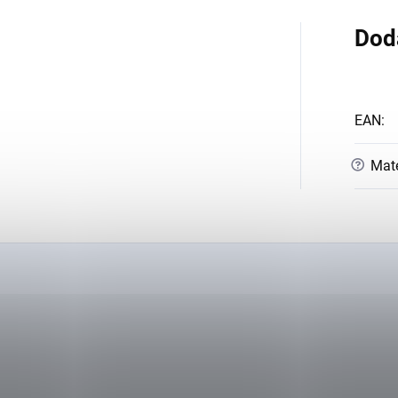
Dod
EAN
:
?
Mate