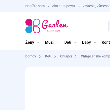
Prejsť
Napíšte nám
Ako nakupovať
Vrátenie, výmena,
na
obsah
Ženy
Muži
Deti
Baby
Kont
Domov
Deti
Chlapci
Chlapčenské komp
Neohodnotené
Podrobnosti hodnote
VÝPREDAJ