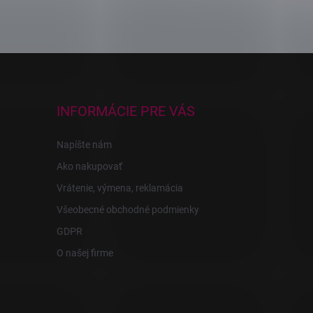
INFORMÁCIE PRE VÁS
Napíšte nám
Ako nakupovať
Vrátenie, výmena, reklamácia
Všeobecné obchodné podmienky
GDPR
O našej firme