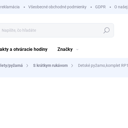
 reklamácia
Všeobecné obchodné podmienky
GDPR
O našej
Hľadať
akty a otváracie hodiny
Značky
lety/pyžamá
S krátkym rukávom
Detské pyžamo,komplet RP1
nia
ZNAČKA:
ROLYPOLY
7,99 €
/ ks
6,50 € bez DPH
Jednotková
ZVOĽTE VARIANT
cena: