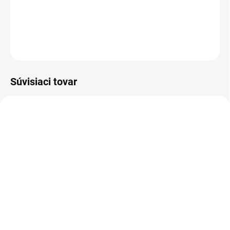
100% Bavlna
OPÝTAŤ SA
STRÁŽIŤ
Súvisiaci tovar
VÝPREDAJ