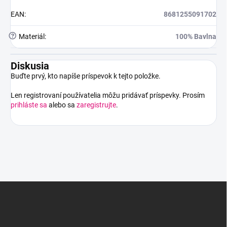
EAN
:
8681255091702
?
Materiál
:
100% Bavlna
Diskusia
Buďte prvý, kto napíše príspevok k tejto položke.
Len registrovaní používatelia môžu pridávať príspevky. Prosím
prihláste sa
alebo sa
zaregistrujte
.
Z
á
p
ä