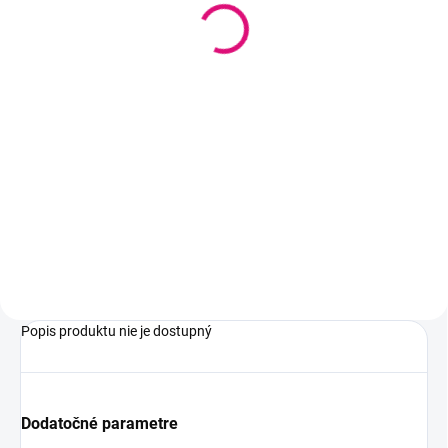
SKLADOM
(3 KS)
Chlapčenské pyžamo AR154
modré
7,99 €
6,50 € bez DPH
Detail
Popis produktu nie je dostupný
Dodatočné parametre