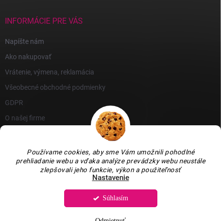
INFORMÁCIE PRE VÁS
Napíšte nám
Ako nakupovať
Vrátenie, výmena, reklamácia
Všeobecné obchodné podmienky
GDPR
O našej firme
Používame cookies, aby sme Vám umožnili pohodlné
prehliadanie webu a vďaka analýze prevádzky webu neustále
zlepšovali jeho funkcie, výkon a použiteľnosť
Nastavenie
Súhlasím
Copyright 2026
GARLEN s.r.o.
. Všetky práva vyhradené.
Upraviť nastavenie
cookies
Odmietnuť