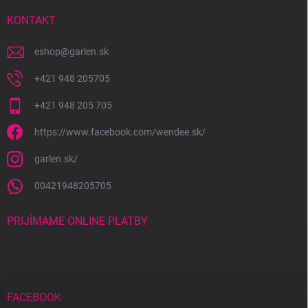
t
i
KONTAKT
e
eshop
@
garlen.sk
+421 948 205705
+421 948 205 705
https://www.facebook.com/wendee.sk/
garlen.sk/
00421948205705
PRIJÍMAME ONLINE PLATBY
FACEBOOK