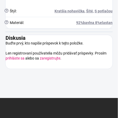
?
Štýl
:
Kratšia nohavička
,
Šité
,
S potlačou
?
Materiál
:
92%bavlna 8%elastan
Diskusia
Buďte prvý, kto napíše príspevok k tejto položke.
Len registrovaní používatelia môžu pridávať príspevky. Prosím
prihláste sa
alebo sa
zaregistrujte
.
Z
á
p