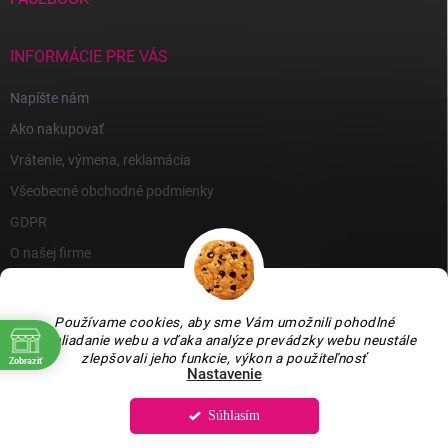
INFORMÁCIE PRE VÁS
Napíšte nám
Ako nakupovať
Vrátenie, výmena, reklamácia
Všeobecné obchodné podmienky
GDPR
O našej firme
Používame cookies, aby sme Vám umožnili pohodlné
prehliadanie webu a vďaka analýze prevádzky webu neustále
zlepšovali jeho funkcie, výkon a použiteľnosť
Zobraziť
Nastavenie
Súhlasím
Copyright 2026
GARLEN s.r.o.
. Všetky práva vyhradené.
Upraviť nastavenie
cookies