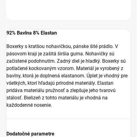
DETAILNÉ INFORMÁCIE
OPÝTAŤ SA
STRÁŽIŤ
92% Bavlna 8% Elastan
Boxerky s kratšou nohavičkou, pánske šité prádlo. V
pásovom kraji je zašitá širšia guma. Nohavičky sú
začistené podohnutím. Zadný diel je hladký. Boxerky sú
potlačené kockovaným vzorom. Materiál je vyrobený z
bavlny, ktorá je doplnená elastanom. Úplet je vhodný pre
všetkých, ktorí hľadajú prírodné materiály. Elastan
pridáva materiálu pružnosť a zlepšuje jeho tvarovú
stálosť. Bielizeň z tohto materiálu je vhodná na
každodenné nosenie.
Dodatočné parametre