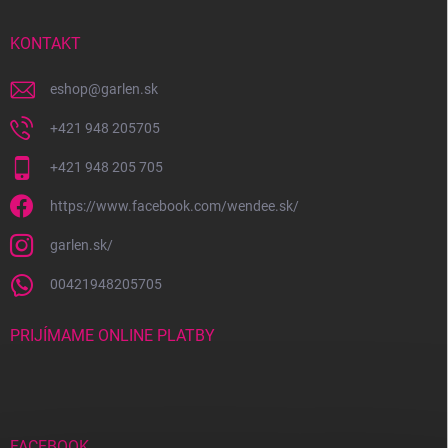
ä
t
i
KONTAKT
e
eshop
@
garlen.sk
+421 948 205705
+421 948 205 705
https://www.facebook.com/wendee.sk/
garlen.sk/
00421948205705
PRIJÍMAME ONLINE PLATBY
FACEBOOK